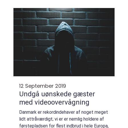
parker, men det er noget helt andet at kunne
gå direkte fra sit hjem ud i det gode ve...
12 September 2019
Undgå uønskede gæster
med videoovervågning
Danmark er rekordindehaver af noget meget
lidt attråværdigt; vi er er nemlig holdere af
førstepladsen for flest indbrud i hele Europa,