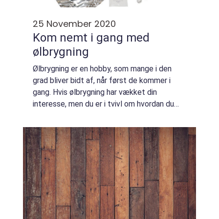
25 November 2020
Kom nemt i gang med
ølbrygning
Ølbrygning er en hobby, som mange i den
grad bliver bidt af, når først de kommer i
gang. Hvis ølbrygning har vækket din
interesse, men du er i tvivl om hvordan du
skal gribe det an, så læs med her og find ud
af, hvordan du nemt kan komme i gang med
a...