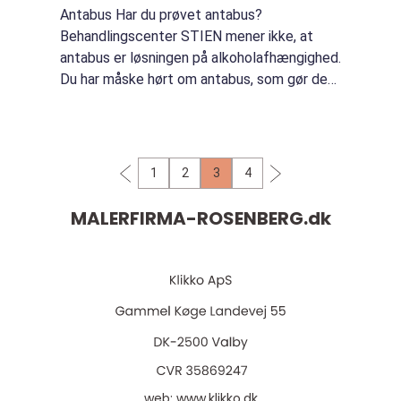
Antabus Har du prøvet antabus?
Behandlingscenter STIEN mener ikke, at
antabus er løsningen på alkoholafhængighed.
Du har måske hørt om antabus, som gør den
afhængige så syg, så man undla...
1
2
3
4
MALERFIRMA-ROSENBERG.
dk
web:
www.klikko.dk