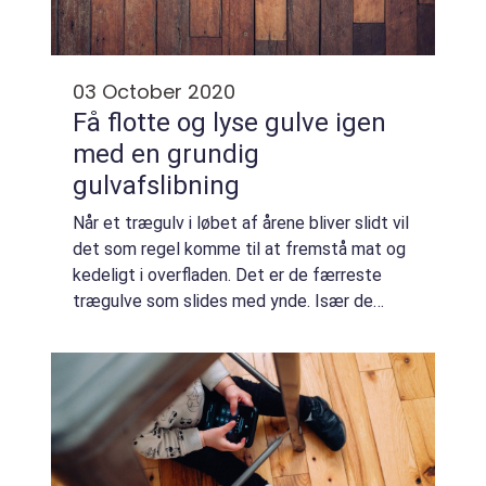
03 October 2020
Få flotte og lyse gulve igen
med en grundig
gulvafslibning
Når et trægulv i løbet af årene bliver slidt vil
det som regel komme til at fremstå mat og
kedeligt i overfladen. Det er de færreste
trægulve som slides med ynde. Især de
sarte sæbebehandlede trægulve bliver
virkelig grimme når de slides, fordi tegn ...