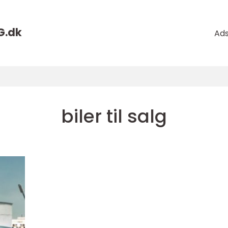
G.
dk
Ad
biler til salg