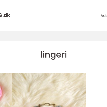
G.
dk
Ad
lingeri