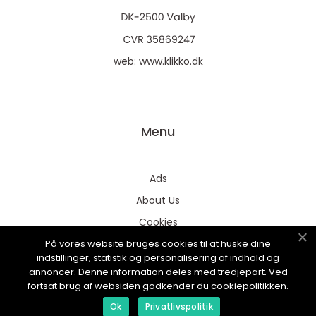
web:
www.klikko.dk
Menu
Ads
About Us
Cookies
På vores website bruges cookies til at huske dine
Contact
indstillinger, statistik og personalisering af indhold og
Sitemap
annoncer. Denne information deles med tredjepart. Ved
fortsat brug af websiden godkender du cookiepolitikken.
Ok
Privatlivspolitik