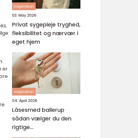
inspiration
03. May 2026
Privat sygepleje tryghed,
ks.
fleksibilitet og nærvær i
lige
eget hjem
n
e er
tore
inspiration
04. April 2026
re
Låsesmed ballerup
sådan vælger du den
rigtige
samarbejdspartner