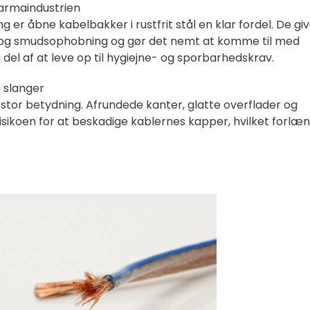
harmaindustrien
ng er åbne kabelbakker i rustfrit stål en klar fordel. De gi
- og smudsophobning og gør det nemt at komme til med
 del af at leve op til hygiejne- og sporbarhedskrav.
 slanger
stor betydning. Afrundede kanter, glatte overflader og
ikoen for at beskadige kablernes kapper, hvilket forlæ