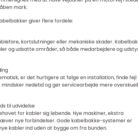
n åben mark.
belbakker giver flere fordele:
snublefare, kortslutninger eller mekaniske skader. Kabelba
ler og udsatte områder, så både medarbejdere og udstyr
ding
atisk, er det hurtigere at følge en installation, finde fejl
 mindsker nedetid og gør servicearbejde mere overskuel
s til udvidelse
ovet for kabler sig løbende. Nye maskiner, ekstra
ræver nye forbindelser. Gode kabelbakke-systemer er
nye kabler ind uden at bygge om fra bunden.