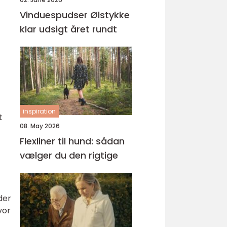
Vinduespudser Ølstykke
klar udsigt året rundt
inspiration
t
08. May 2026
Flexliner til hund: sådan
vælger du den rigtige
der
vor