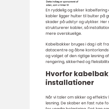
En ryddelig og sikker kabelføring 
kabler ligger hulter til bulter på 
skader på udstyr og ulykker. Her 
strukturerer kabler, så installat
mere overskuelige.
Kabelbakker bruges i dag i alt fr
datacentre og åbne kontorlandsk
og valget af den rigtige løsning a
rengøring, sikkerhed og fleksibilit
Hvorfor kabelbakk
installationer
Når vi taler om sikker og effekti
løsning. De skaber en fast rute f
for unødig belastning. Det kan s