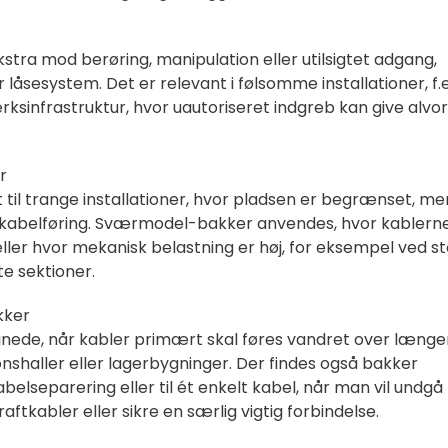
 ekstra mod berøring, manipulation eller utilsigtet adgang,
låsesystem. Det er relevant i følsomme installationer, f.e
rksinfrastruktur, hvor uautoriseret indgreb kan give alvor
r
til trange installationer, hvor pladsen er begrænset, me
d kabelføring. Sværmodel-bakker anvendes, hvor kablern
ller hvor mekanisk belastning er høj, for eksempel ved s
e sektioner.
kker
gnede, når kabler primært skal føres vandret over længe
nshaller eller lagerbygninger. Der findes også bakker
 kabelseparering eller til ét enkelt kabel, når man vil undgå
aftkabler eller sikre en særlig vigtig forbindelse.