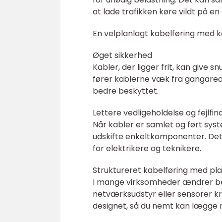
at lade trafikken køre vildt på e
En velplanlagt kabelføring med ka
Øget sikkerhed
Kabler, der ligger frit, kan give 
fører kablerne væk fra gangarea
bedre beskyttet.
Lettere vedligeholdelse og fejlfin
Når kabler er samlet og ført system
udskifte enkeltkomponenter. Det
for elektrikere og teknikere.
Struktureret kabelføring med plad
I mange virksomheder ændrer beh
netværksudstyr eller sensorer k
designet, så du nemt kan lægge 