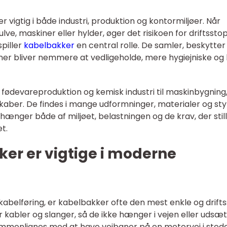
er vigtig i både industri, produktion og kontormiljøer. Når
gulve, maskiner eller hylder, øger det risikoen for driftsstop
spiller
kabelbakker
en central rolle. De samler, beskytter
ioner bliver nemmere at vedligeholde, mere hygiejniske og
a fødevareproduktion og kemisk industri til maskinbygning
aber. De findes i mange udformninger, materialer og sty
fhænger både af miljøet, belastningen og de krav, der stille
et.
er er vigtige i moderne
v kabelføring, er kabelbakker ofte den mest enkle og drifts
or kabler og slanger, så de ikke hænger i vejen eller udsæ
ammenlignes med at have vejbaner på en motorvej i stede