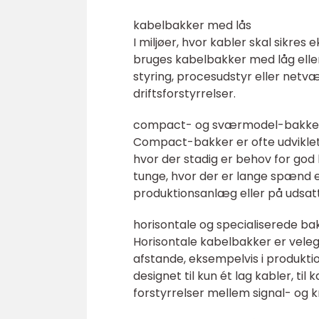
kabelbakker med lås
I miljøer, hvor kabler skal sikres
bruges kabelbakker med låg eller 
styring, procesudstyr eller netvæ
driftsforstyrrelser.
compact- og sværmodel-bakke
Compact-bakker er ofte udviklet 
hvor der stadig er behov for go
tunge, hvor der er lange spænd e
produktionsanlæg eller på udsatt
horisontale og specialiserede ba
Horisontale kabelbakker er vele
afstande, eksempelvis i produktio
designet til kun ét lag kabler, til
forstyrrelser mellem signal- og kr