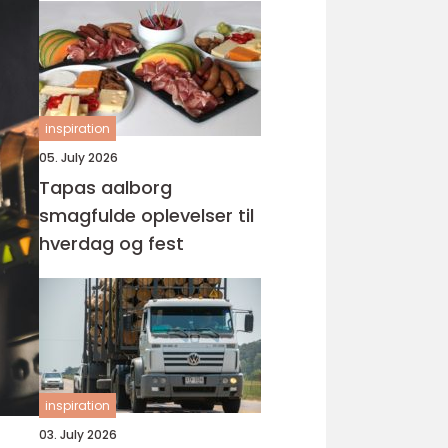
inspiration
05. July 2026
Tapas aalborg
smagfulde oplevelser til
hverdag og fest
inspiration
03. July 2026