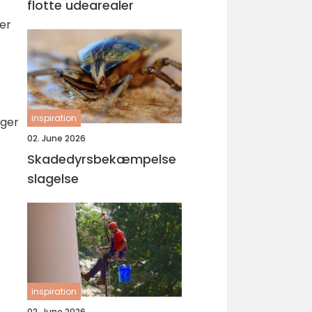
flotte udearealer
ver
inspiration
nger
02. June 2026
Skadedyrsbekæmpelse
slagelse
inspiration
02. June 2026