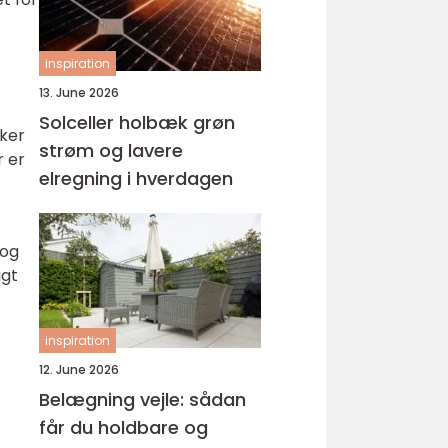
inspiration
13. June 2026
Solceller holbæk grøn
kker
strøm og lavere
 er
elregning i hverdagen
 og
igt
inspiration
12. June 2026
Belægning vejle: sådan
får du holdbare og