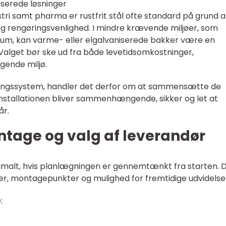
niserede løsninger
tri samt pharma er rustfrit stål ofte standard på grund a
og rengøringsvenlighed. I mindre krævende miljøer, som
rum, kan varme- eller elgalvaniserede bakker være en
 Valget bør ske ud fra både levetidsomkostninger,
gende miljø.
ingssystem, handler det derfor om at sammensætte de
 installationen bliver sammenhængende, sikker og let at
år.
tage og valg af leverandør
timalt, hvis planlægningen er gennemtænkt fra starten. 
er, montagepunkter og mulighed for fremtidige udvidelse
: