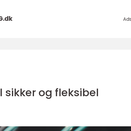
G.
dk
Ad
 sikker og fleksibel