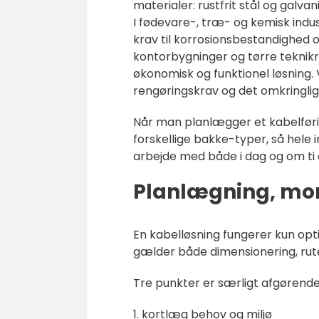
materialer: rustfrit stål og galva
I fødevare-, træ- og kemisk indus
krav til korrosionsbestandighed 
kontorbygninger og tørre teknik
økonomisk og funktionel løsning.
rengøringskrav og det omkringlig
Når man planlægger et kabelfør
forskellige bakke-typer, så hele
arbejde med både i dag og om ti 
Planlægning, mon
En kabelløsning fungerer kun op
gælder både dimensionering, rut
Tre punkter er særligt afgørende
1. kortlæg behov og miljø