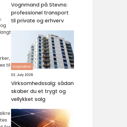
Vognmand på Stevns:
professionel transport
,
til private og erhverv
 og
 langt
,
rker,
s til
inspiration
02. July 2026
Virksomhedssalg: sådan
skaber du et trygt og
vellykket salg
sikre
ttes
t for