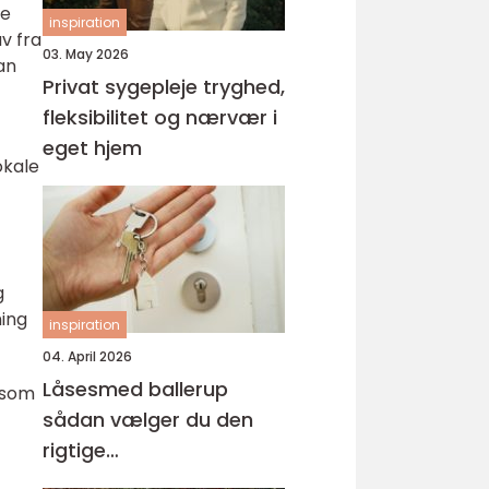
de
inspiration
v fra
03. May 2026
an
Privat sygepleje tryghed,
fleksibilitet og nærvær i
eget hjem
okale
g
ning
inspiration
04. April 2026
Låsesmed ballerup
 som
sådan vælger du den
rigtige
samarbejdspartner