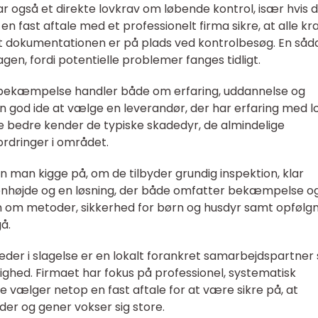
r også et direkte lovkrav om løbende kontrol, især hvis 
n fast aftale med et professionelt firma sikre, at alle kra
 dokumentationen er på plads ved kontrolbesøg. En såd
gen, fordi potentielle problemer fanges tidligt.
yrsbekæmpelse handler både om erfaring, uddannelse og
 god ide at vælge en leverandør, der har erfaring med l
de bedre kender de typiske skadedyr, de almindelige
rdringer i området.
 man kigge på, om de tilbyder grundig inspektion, klar
enhøjde og en løsning, der både omfatter bekæmpelse o
n om metoder, sikkerhed for børn og husdyr samt opfølg
å.
er i slagelse er en lokalt forankret samarbejdspartner
ghed. Firmaet har fokus på professionel, systematisk
 vælger netop en fast aftale for at være sikre på, at
ader og gener vokser sig store.