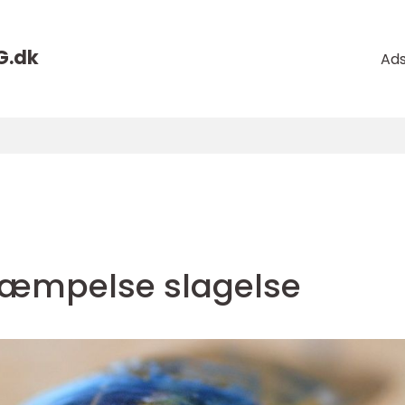
G.
dk
Ad
æmpelse slagelse