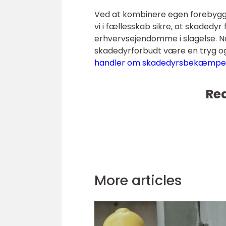
Ved at kombinere egen forebygge
vi i fællesskab sikre, at skadedy
erhvervsejendomme i slagelse. N
skadedyrforbudt være en tryg og 
handler om skadedyrsbekæmpels
Rea
More articles