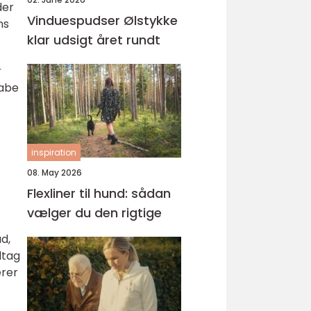
der
Vinduespudser Ølstykke
ns
klar udsigt året rundt
r
kabe
inspiration
08. May 2026
Flexliner til hund: sådan
vælger du den rigtige
d,
ltag
erer