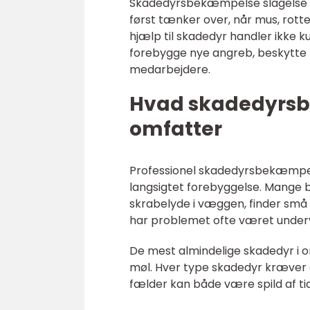
Skadedyrsbekæmpelse slagelse e
først tænker over, når mus, rotte
hjælp til skadedyr handler ikke
forebygge nye angreb, beskytte 
medarbejdere.
Hvad skadedyrsbe
omfatter
Professionel skadedyrsbekæmpel
langsigtet forebyggelse. Mange
skrabelyde i væggen, finder små h
har problemet ofte været underve
De mest almindelige skadedyr i o
møl. Hver type skadedyr kræver en
fælder kan både være spild af tid