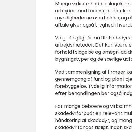
Mange virksomheder i slagelse ha
arbejder med fødevarer. Her kan e
myndighederne overholdes, og at
aftale giver også tryghed i hverda
Valg af rigtigt firma til skaded
arbejdsmetoder. Det kan være en
forhold i slagelse og omegn, da 
bygningstyper og de særlige udfo
Ved sammenligning af firmaer kan
gennemgang af fund og plan i øj
forebyggelse. Tydelig informatio
efter behandlingen bør også indg
For mange beboere og virksomhed
skadedyrforbudt en relevant muli
håndtering af skadedyr, og mange
skadedyr fanges tidligt, inden sk