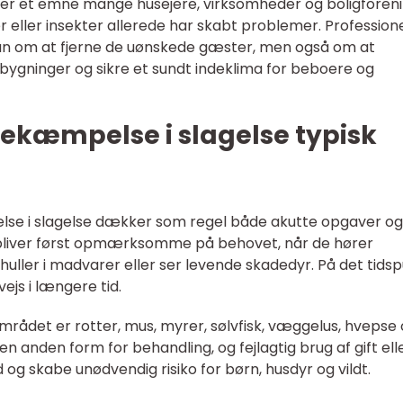
r et emne mange husejere, virksomheder og boligforen
r eller insekter allerede har skabt problemer. Profession
 kun om at fjerne de uønskede gæster, men også om at
bygninger og sikre et sundt indeklima for beboere og
kæmpelse i slagelse typisk
se i slagelse dækker som regel både akutte opgaver og
 bliver først opmærksomme på behovet, når de hører
uller i madvarer eller ser levende skadedyr. På det tids
js i længere tid.
mrådet er rotter, mus, myrer, sølvfisk, væggelus, hvepse
 anden form for behandling, og fejlagtig brug af gift ell
 og skabe unødvendig risiko for børn, husdyr og vildt.