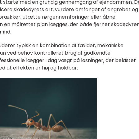
lt starte med en grundig gennemgang af ejendommen. 
tificere skadedyrets art, vurdere omfanget af angrebet og
sprækker, utætte rørgennemføringer eller åbne
an en målrettet plan lægges, der både fjerner skadedyre
 ind.
luderer typisk en kombination af fælder, mekaniske
kun ved behov kontrolleret brug af godkendte
sionelle lægger i dag vægt på løsninger, der belaster
ed at effekten er høj og holdbar.