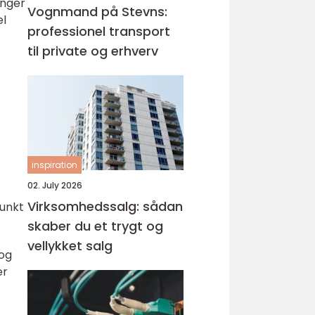
inger
Vognmand på Stevns:
el
professionel transport
til private og erhverv
inspiration
02. July 2026
Virksomhedssalg: sådan
punkt
skaber du et trygt og
vellykket salg
 og
er