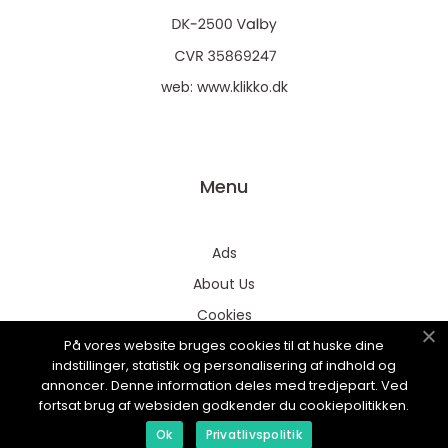
web:
www.klikko.dk
Menu
Ads
About Us
Cookies
På vores website bruges cookies til at huske dine
Contact
indstillinger, statistik og personalisering af indhold og
Sitemap
annoncer. Denne information deles med tredjepart. Ved
fortsat brug af websiden godkender du cookiepolitikken.
Ok
Privatlivspolitik