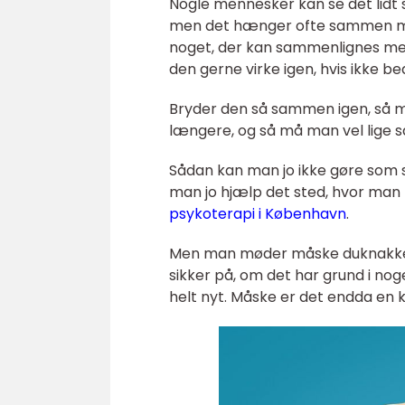
Nogle mennesker kan se det lidt s
men det hænger ofte sammen med
noget, der kan sammenlignes med
den gerne virke igen, hvis ikke be
Bryder den så sammen igen, så må
længere, og så må man vel lige s
Sådan kan man jo ikke gøre som s
man jo hjælp det sted, hvor man f
psykoterapi i København
.
Men man møder måske duknakket o
sikker på, om det har grund i noge
helt nyt. Måske er det endda en 