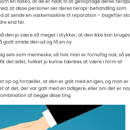
om en fiasko, at de er nødt til at genoptage deres terapi
, at disse personer ser deres terapi-behandling som
 at sende en vaskemaskine til reparation – bagefter ska
dre end før.
 den jo være så meget i stykker, at den ikke kan bruges
å godt smide den ud og få en ny.
ig selv som menneske, så hvis man er fornuftig nok, så s
ik det sidst, hvilket jo kunne tænkes at være i form af
p og fortæller, at den er galt med en igen, og man er 
t af det, der var galt med en tidligere, eller om det er no
kombination af begge disse ting.