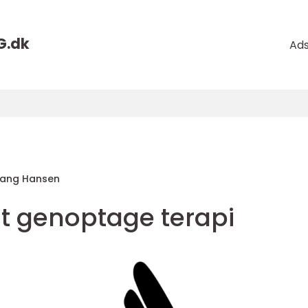
G.
dk
Ad
tang Hansen
at genoptage terapi