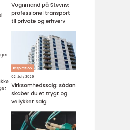
,
Vognmand på Stevns:
professionel transport
l
til private og erhverv
øger
inspiration
02. July 2026
ikke
Virksomhedssalg: sådan
get
skaber du et trygt og
vellykket salg