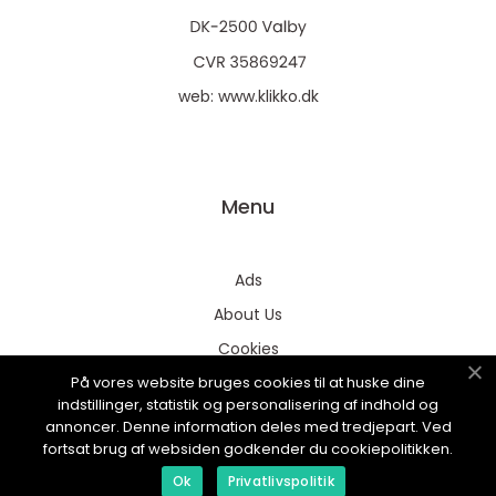
web:
www.klikko.dk
Menu
Ads
About Us
Cookies
På vores website bruges cookies til at huske dine
Contact
indstillinger, statistik og personalisering af indhold og
Sitemap
annoncer. Denne information deles med tredjepart. Ved
fortsat brug af websiden godkender du cookiepolitikken.
Ok
Privatlivspolitik